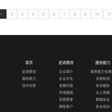
1
2
3
4
5
6
7
8
9
10
11
首页
走进鼎信
服务能力
走进鼎信
企业简介
服务能力全景
服务能力
企业文化
合规检测
技术优势
发展历程
安全服务
市场版图
云上安服
资质荣誉
数据安全
典型客户
安全培训