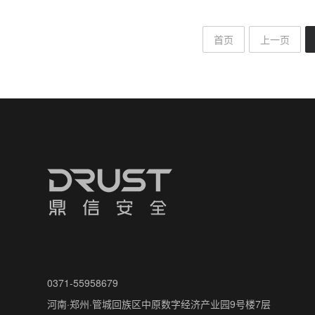
首页
上一页
0371-55958679
河南·郑州·管城回族区中原数字经济产业园9号楼7层