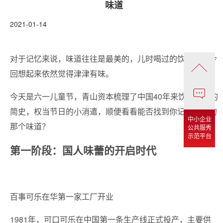
味道
2021-01-14
对于记忆来说，味道往往是最美的，儿时喝过的饮料，至今
回想起来依然觉得津津有味。
今天是六一儿童节，青山资本梳理了中国40年来饮料发展的
简史，权当节日的小消遣，顺便看看能否找到你记忆深处的
中小企业
那个味道？
公共服秀
示范平台
第一阶段：国人味蕾的开启时代
百事可乐在华第一家工厂开业
1981年，可口可乐在中国第一条生产线正式投产，主要供